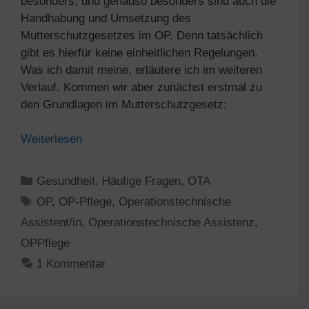
besonders, und genauso besonders sind auch die
Handhabung und Umsetzung des
Mutterschutzgesetzes im OP. Denn tatsächlich
gibt es hierfür keine einheitlichen Regelungen.
Was ich damit meine, erläutere ich im weiteren
Verlauf. Kommen wir aber zunächst erstmal zu
den Grundlagen im Mutterschutzgesetz:
Weiterlesen
Kategorien
Gesundheit
,
Häufige Fragen
,
OTA
Schlagwörter
OP
,
OP-Pflege
,
Operationstechnische
Assistent/in
,
Operationstechnische Assistenz
,
OPPflege
1 Kommentar