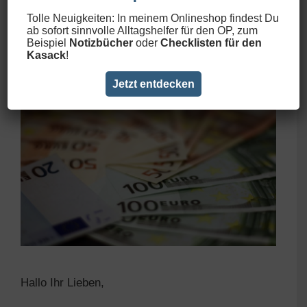
Operationstechnische Assistenz
Tolle Neuigkeiten: In meinem Onlineshop findest Du
– Gehalt, Urlaub, Praktikum
ab sofort sinnvolle Alltagshelfer für den OP, zum
Beispiel
Notizbücher
oder
Checklisten für den
25. Januar 2021
von
Franzi
Kasack
!
Jetzt entdecken
Hallo Ihr Lieben,