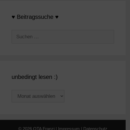
♥ Beitragssuche ♥
Suchen
nach:
unbedingt lesen :)
unbedingt
lesen
:)
© 2026 OTA Franzi |
Impressum
|
Datenschutz