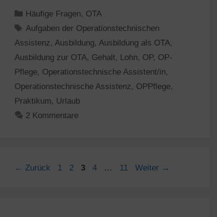
Kategorien
Häufige Fragen
,
OTA
Schlagwörter
Aufgaben der Operationstechnischen
Assistenz
,
Ausbildung
,
Ausbildung als OTA
,
Ausbildung zur OTA
,
Gehalt
,
Lohn
,
OP
,
OP-
Pflege
,
Operationstechnische Assistent/in
,
Operationstechnische Assistenz
,
OPPflege
,
Praktikum
,
Urlaub
2 Kommentare
Seite
Seite
Seite
Seite
Seite
←
Zurück
1
2
3
4
…
11
Weiter
→